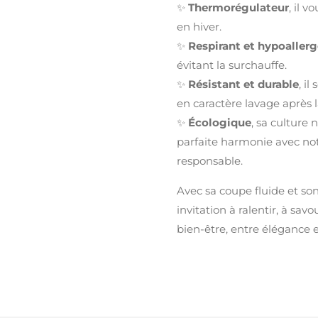
✨
Thermorégulateur
, il 
en hiver.
✨
Respirant et hypoaller
évitant la surchauffe.
✨
Résistant et durable
, i
en caractère lavage après 
✨
Écologique
, sa culture 
parfaite harmonie avec n
responsable.
Avec sa coupe fluide et so
invitation à ralentir, à sav
bien-être, entre élégance e