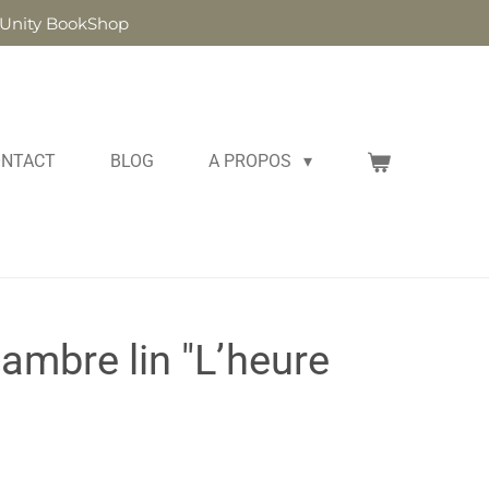
z Unity BookShop
ONTACT
BLOG
A PROPOS
hambre lin "L’heure