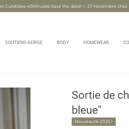
ées Culottées 40Minutes Save the date! ✨ 27 Novembre che
SOUTIENS-GORGE
BODY
HOMEWEAR
C
Sortie de c
bleue"
Nouveauté 2025 !