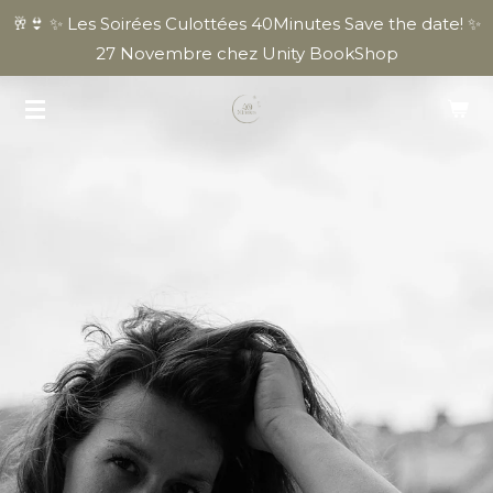
🥂👙 ✨ Les Soirées Culottées 40Minutes Save the date! ✨
Passer
27 Novembre chez Unity BookShop
au
contenu
principal