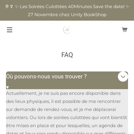
🥂👙 ✨ Les Soirées Culottées 40Minutes Save the date! ✨
Passer
27 Novembre chez Unity BookShop
au
contenu
principal
FAQ
Où pouvons-nous vous trouver ?
Actuellement, je ne suis pas encore disponible dans
des lieux physiques, il est possible de me rencontrer
sur demande de rendez-vous, et je me déplacerai
volontiers. Ou lors de soirées culottées qui vont bientôt
être mises en place et pour lesquelles, un agenda de
dates et lieux sera rendu disponible sur mes différents