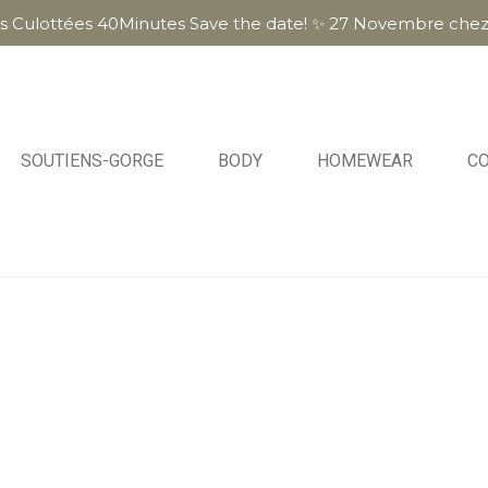
ées Culottées 40Minutes Save the date! ✨ 27 Novembre che
SOUTIENS-GORGE
BODY
HOMEWEAR
C