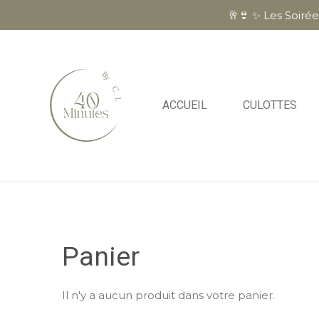
🥂👙 ✨ Les Soir
Passer
au
contenu
principal
ACCUEIL
CULOTTES
Panier
Il n'y a aucun produit dans votre panier.